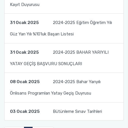
Kayıt Duyurusu
Sahil Temizliği Etkinliği
Mimarlık ve Şehir Planlama
Birim Etkinlik Komisyonu
31 Ocak 2025
2024-2025 Eğitim Öğretim Yılı
Yangın ve Yangın Güvenliği Halkı Aydınlatıcı
Motorlu Araçlar ve Ulaştırma Teknolojileri
Burs Komisyon Üyesi
Seminerler
Güz Yarı Yılı %10'luk Başarı Listesi
Mülkiyet Koruma ve Güvenlik
Kalite Yönetim Sistemi Komisyonu
Sürdürülebilir Çevre-Kumaş Çanta Boyama
31 Ocak 2025
2024-2025 BAHAR YARIYILI
Etkinliği
Ulusal ve Uluslararası Faaliyet Komisyonu
YATAY GEÇİŞ BAŞVURU SONUÇLARI
Çocuklarla Dikey Tarım
Toplumsal Duyarlılık ve Katkı Projeleri Bölüm
Koordinatörleri
Çocuklarla Organik Hıyar Yetiştiriciliği
08 Ocak 2025
2024-2025 Bahar Yarıyılı
Akademik Teşvik Komisyonu
Önlisans Programları Yatay Geçiş Duyrusu
Toplumsal Duyarlılık ve Projeleri Bölüm
Koordinatörleri
Yayın Değerlendirme Komisyonu
03 Ocak 2025
Bütünleme Sınav Tarihleri
Toplumsal Destek Projeleri
Staj Komisyonu