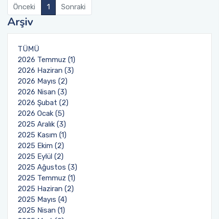
Önceki
1
Sonraki
Okul Tanıtım Kurulu
Arşiv
Engelli Temsilcisi
TÜMÜ
Web Sayfası ve Sosyal Medya Komisyonu
2026 Temmuz (1)
2026 Haziran (3)
2026 Mayıs (2)
Proje Değerlendirme Komisyonu
2026 Nisan (3)
2026 Şubat (2)
Enerji Verimliliği Sorumlusu
2026 Ocak (5)
2025 Aralık (3)
Evrak İmha ve Arşiv Komisyonu
2025 Kasım (1)
2025 Ekim (2)
2025 Eylül (2)
Yatay Geçiş Komisyonu
2025 Ağustos (3)
2025 Temmuz (1)
2025 Haziran (2)
2025 Mayıs (4)
2025 Nisan (1)