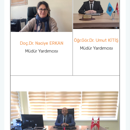
Okul Tanıtım Kurulu
Engelli Temsilcisi
Web Sayfası ve Sosyal Medya Komisyonu
Öğr.Gör.Dr. Umut KİTİŞ
Doç.Dr. Naciye ERKAN
Müdür Yardımcısı
Proje Değerlendirme Komisyonu
Müdür Yardımcısı
Enerji Verimliliği Sorumlusu
Evrak İmha ve Arşiv Komisyonu
Yatay Geçiş Komisyonu