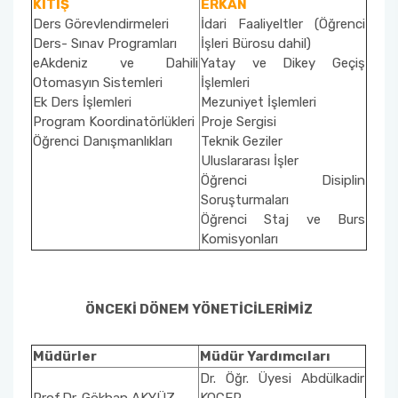
KİTİŞ
ERKAN
Ders Görevlendirmeleri
İdari Faaliyeltler (Öğrenci
Ders- Sınav Programları
İşleri Bürosu dahil)
eAkdeniz ve Dahili
Yatay ve Dikey Geçiş
Otomasyın Sistemleri
İşlemleri
Ek Ders İşlemleri
Mezuniyet İşlemleri
Program Koordinatörlükleri
Proje Sergisi
Öğrenci Danışmanlıkları
Teknik Geziler
Uluslararası İşler
Öğrenci Disiplin
Soruşturmaları
Öğrenci Staj ve Burs
Komisyonları
ÖNCEKİ DÖNEM YÖNETİCİLERİMİZ
Müdürler
Müdür Yardımcıları
Dr. Öğr. Üyesi Abdülkadir