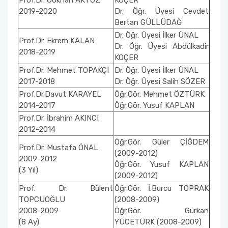
Prof.Dr. Gökhan AKYÜZ
KOÇER
2019-2020
Dr. Öğr. Üyesi Cevdet
Bertan GÜLLÜDAĞ
Dr. Öğr. Üyesi İlker ÜNAL
Prof.Dr. Ekrem KALAN
Dr. Öğr. Üyesi Abdülkadir
2018-2019
KOÇER
Prof.Dr. Mehmet TOPAKÇI
Dr. Öğr. Üyesi İlker ÜNAL
2017-2018
Dr. Öğr. Üyesi Salih SÖZER
Prof.Dr.Davut KARAYEL
Öğr.Gör. Mehmet ÖZTÜRK
2014-2017
Öğr.Gör. Yusuf KAPLAN
Prof.Dr. İbrahim AKINCI
2012-2014
Öğr.Gör. Güler ÇİĞDEM
Prof.Dr. Mustafa ÖNAL
(2009-2012)
2009-2012
Öğr.Gör. Yusuf KAPLAN
(3 Yıl)
(2009-2012)
Prof. Dr. Bülent
Öğr.Gör. İ.Burcu TOPRAK
TOPCUOĞLU
(2008-2009)
2008-2009
Öğr.Gör. Gürkan
(8 Ay)
YÜCETÜRK (2008-2009)