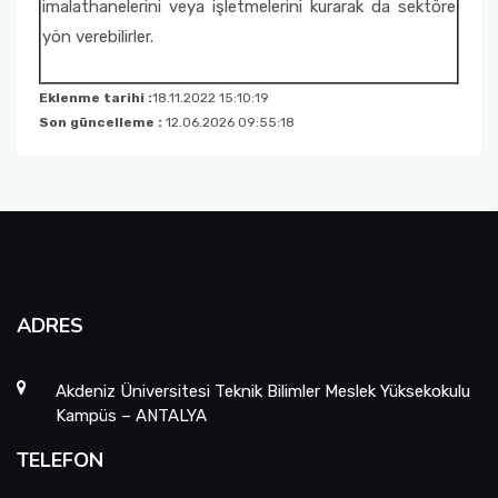
imalathanelerini veya işletmelerini kurarak da sektöre
Okul Tanıtım Kurulu
yön verebilirler.
Engelli Temsilcisi
Eklenme tarihi :
18.11.2022 15:10:19
Son güncelleme :
12.06.2026 09:55:18
Web Sayfası ve Sosyal Medya Komisyonu
Proje Değerlendirme Komisyonu
Enerji Verimliliği Sorumlusu
Evrak İmha ve Arşiv Komisyonu
ADRES
Yatay Geçiş Komisyonu
Akdeniz Üniversitesi Teknik Bilimler Meslek Yüksekokulu
Kampüs – ANTALYA
TELEFON