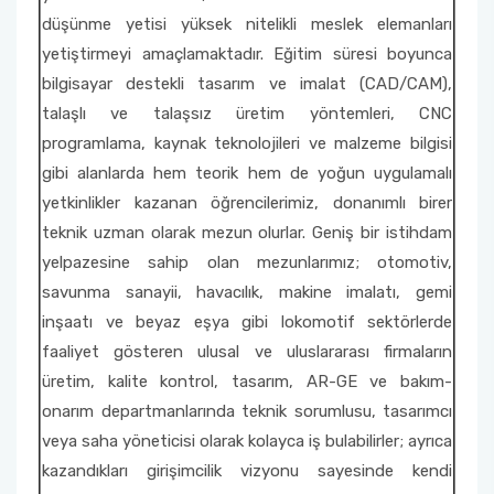
düşünme yetisi yüksek nitelikli meslek elemanları
Sahil Temizliği Etkinliği
Mimarlık ve Şehir Planlama
Birim Etkinlik Komisyonu
yetiştirmeyi amaçlamaktadır. Eğitim süresi boyunca
bilgisayar destekli tasarım ve imalat (CAD/CAM),
Yangın ve Yangın Güvenliği Halkı Aydınlatıcı
Motorlu Araçlar ve Ulaştırma Teknolojileri
Burs Komisyon Üyesi
talaşlı ve talaşsız üretim yöntemleri, CNC
Seminerler
programlama, kaynak teknolojileri ve malzeme bilgisi
Mülkiyet Koruma ve Güvenlik
Kalite Yönetim Sistemi Komisyonu
gibi alanlarda hem teorik hem de yoğun uygulamalı
Sürdürülebilir Çevre-Kumaş Çanta Boyama
Etkinliği
yetkinlikler kazanan öğrencilerimiz, donanımlı birer
Ulusal ve Uluslararası Faaliyet Komisyonu
teknik uzman olarak mezun olurlar. Geniş bir istihdam
Çocuklarla Dikey Tarım
yelpazesine sahip olan mezunlarımız; otomotiv,
Toplumsal Duyarlılık ve Katkı Projeleri Bölüm
Koordinatörleri
savunma sanayii, havacılık, makine imalatı, gemi
Çocuklarla Organik Hıyar Yetiştiriciliği
inşaatı ve beyaz eşya gibi lokomotif sektörlerde
Akademik Teşvik Komisyonu
faaliyet gösteren ulusal ve uluslararası firmaların
Toplumsal Duyarlılık ve Projeleri Bölüm
üretim, kalite kontrol, tasarım, AR-GE ve bakım-
Koordinatörleri
Yayın Değerlendirme Komisyonu
onarım departmanlarında teknik sorumlusu, tasarımcı
veya saha yöneticisi olarak kolayca iş bulabilirler; ayrıca
Toplumsal Destek Projeleri
Staj Komisyonu
kazandıkları girişimcilik vizyonu sayesinde kendi