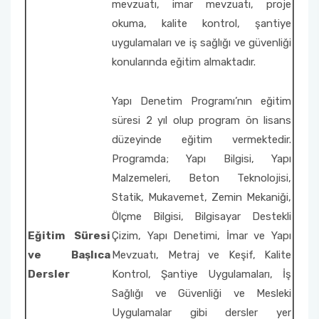
mevzuatı, imar mevzuatı, proje
Okul Tanıtım Kurulu
okuma, kalite kontrol, şantiye
uygulamaları ve iş sağlığı ve güvenliği
Engelli Temsilcisi
konularında eğitim almaktadır.
Web Sayfası ve Sosyal Medya Komisyonu
Yapı Denetim Programı’nın eğitim
süresi 2 yıl olup program ön lisans
Proje Değerlendirme Komisyonu
düzeyinde eğitim vermektedir.
Programda; Yapı Bilgisi, Yapı
Enerji Verimliliği Sorumlusu
Malzemeleri, Beton Teknolojisi,
Evrak İmha ve Arşiv Komisyonu
Statik, Mukavemet, Zemin Mekaniği,
Ölçme Bilgisi, Bilgisayar Destekli
Yatay Geçiş Komisyonu
Eğitim Süresi
Çizim, Yapı Denetimi, İmar ve Yapı
ve Başlıca
Mevzuatı, Metraj ve Keşif, Kalite
Dersler
Kontrol, Şantiye Uygulamaları, İş
Sağlığı ve Güvenliği ve Mesleki
Uygulamalar gibi dersler yer