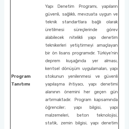
Yapı Denetim Programı, yapıların
Sahil Temizliği Etkinliği
Mimarlık ve Şehir Planlama
Birim Etkinlik Komisyonu
güvenli, sağlıklı, mevzuata uygun ve
teknik standartlara bağlı olarak
Yangın ve Yangın Güvenliği Halkı Aydınlatıcı
Motorlu Araçlar ve Ulaştırma Teknolojileri
Burs Komisyon Üyesi
üretilmesi süreçlerinde görev
Seminerler
alabilecek nitelikli yapı denetim
Mülkiyet Koruma ve Güvenlik
Kalite Yönetim Sistemi Komisyonu
teknikerleri yetiştirmeyi amaçlayan
Sürdürülebilir Çevre-Kumaş Çanta Boyama
Etkinliği
bir ön lisans programıdır. Türkiye’nin
Ulusal ve Uluslararası Faaliyet Komisyonu
deprem kuşağında yer alması,
Çocuklarla Dikey Tarım
kentsel dönüşüm uygulamaları, yapı
Toplumsal Duyarlılık ve Katkı Projeleri Bölüm
Koordinatörleri
Program
stokunun yenilenmesi ve güvenli
Çocuklarla Organik Hıyar Yetiştiriciliği
Tanıtımı
yapılaşma ihtiyacı, yapı denetimi
Akademik Teşvik Komisyonu
alanının önemini her geçen gün
Toplumsal Duyarlılık ve Projeleri Bölüm
artırmaktadır. Program kapsamında
Koordinatörleri
Yayın Değerlendirme Komisyonu
öğrenciler; yapı bilgisi, yapı
malzemeleri, beton teknolojisi,
Toplumsal Destek Projeleri
Staj Komisyonu
statik, zemin bilgisi, yapı denetim