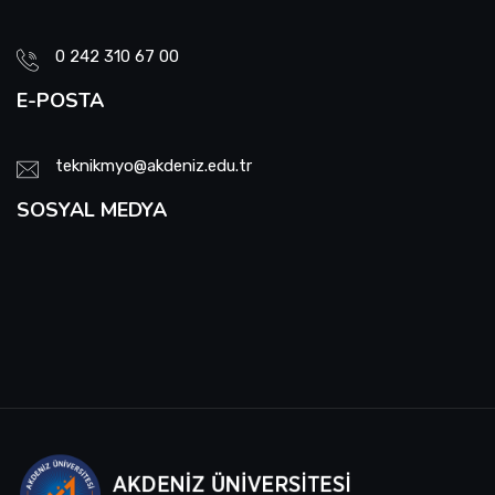
Okul Tanıtım Kurulu
0 242 310 67 00
Engelli Temsilcisi
E-POSTA
Web Sayfası ve Sosyal Medya Komisyonu
teknikmyo@akdeniz.edu.tr
Proje Değerlendirme Komisyonu
SOSYAL MEDYA
Enerji Verimliliği Sorumlusu
Evrak İmha ve Arşiv Komisyonu
Yatay Geçiş Komisyonu