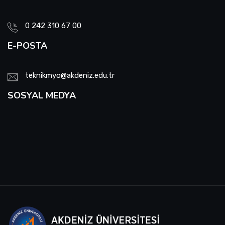
Okul Tanıtım Kurulu
0 242 310 67 00
Engelli Temsilcisi
E-POSTA
Web Sayfası ve Sosyal Medya Komisyonu
teknikmyo@akdeniz.edu.tr
Proje Değerlendirme Komisyonu
SOSYAL MEDYA
Enerji Verimliliği Sorumlusu
Evrak İmha ve Arşiv Komisyonu
Yatay Geçiş Komisyonu