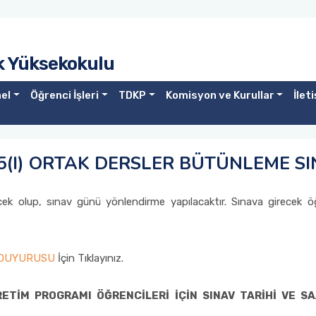
ek Yüksekokulu
el
Öğrenci İşleri
TDKP
Komisyon ve Kurullar
İlet
 5(I) ORTAK DERSLER BÜTÜNLEME S
ecek olup, sınav günü yönlendirme yapılacaktır. Sınava girecek öğ
I DUYURUSU
İçin Tıklayınız.
TİM PROGRAMI ÖĞRENCİLERİ İÇİN SINAV TARİHİ VE SAAT