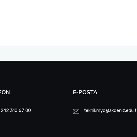
FON
E-POSTA
 242 310 67 00
teknikmyo@akdeniz.edu.t